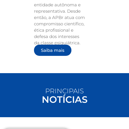
entidade autônoma e
representativa. Desde
então, a APBr atua com
compromisso científico,
ética profissional e
defesa dos interesses
da classe psiquiátrica.
Saiba mais
PRINCIPAIS
NOTÍCIAS