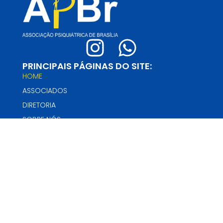
PRINCIPAIS PÁGINAS DO SITE:
HOME
ASSOCIADOS
DIRETORIA
SOBRE NÓS
NOTÍCIAS
EVENTOS
CONTATO
CONTATO:
Email:
apbr@abp.org.br
Telefone:
+55 (61) 3443-1623