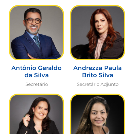
Antônio Geraldo
Andrezza Paula
da Silva
Brito Silva
Secretário
Secretário Adjunto