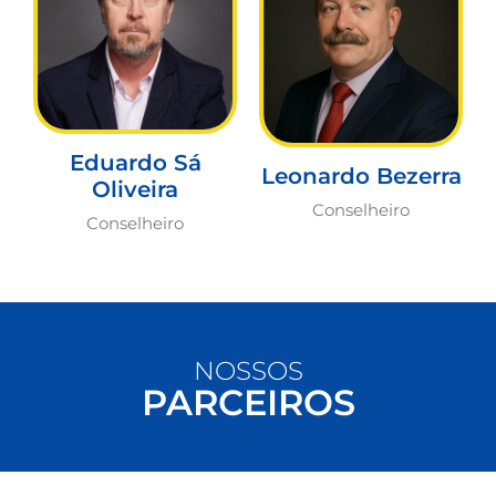
Eduardo Sá
Leonardo Bezerra
Oliveira
Conselheiro
Conselheiro
NOSSOS
PARCEIROS